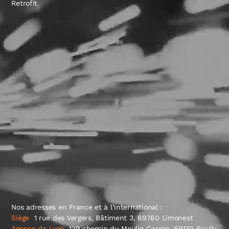
Retrofit
Mentions légales
Confidentialité
Retrouvez-
nous sur:
Nos adresses en France et à l’international :
Siège
1 rue des Vergers, Bâtiment 3, 69760 Limonest
Agence de Lyon
129 chemin du Moulin Carron, 69130 Ecully